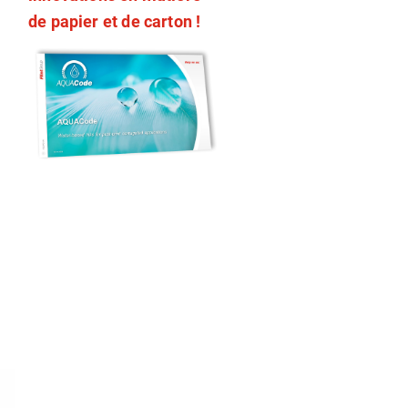
de papier et de carton !
à