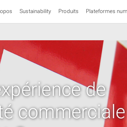
ropos
Sustainability
Produits
Plateformes num
Asia & Pacific
'expérience de
cité commerciale