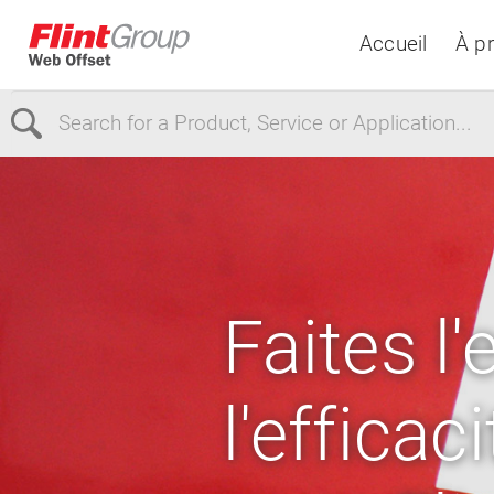
Accueil
À p
Select Region
Europe
USA
Canada
Faites l
l'effica